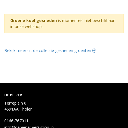
Groene kool gesneden
is momenteel niet beschikbaar
in onze webshop.
Bekijk meer uit de collectie gesneden groenten
DE PIEPER
Terreplein 6
4691AA Tholen
0166-767011
info@depieper.versvooru.nl