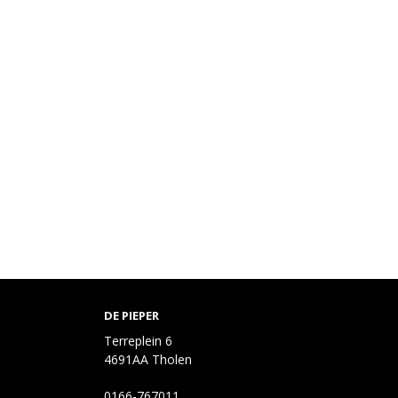
DE PIEPER
Terreplein 6
4691AA Tholen
0166-767011